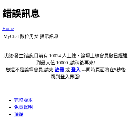
錯誤訊息
Home
MyChat 數位男女 提示訊息
狀態:發生錯誤,目前有 10024 人上線，論壇上線會員數已經達
到最大值 10000 ,請稍後再來!
您還不是論壇會員,請先
註冊
或
登入
---同時頁面將在5秒後
跳到登入界面!
完整版本
免責聲明
頂端