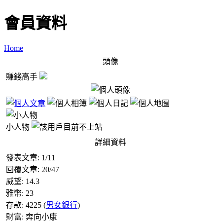
會員資料
Home
頭像
賺錢高手
小人物
詳細資料
發表文章:
1
/
11
回覆文章:
20
/
47
威望:
14.3
雅幣:
23
存款:
4225
(
男女銀行
)
財富:
奔向小康