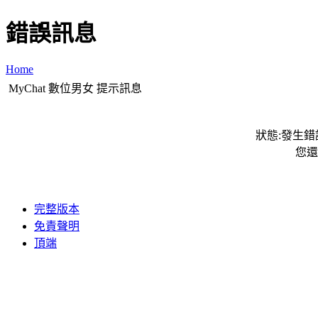
錯誤訊息
Home
MyChat 數位男女 提示訊息
狀態:發生錯誤
您還
完整版本
免責聲明
頂端