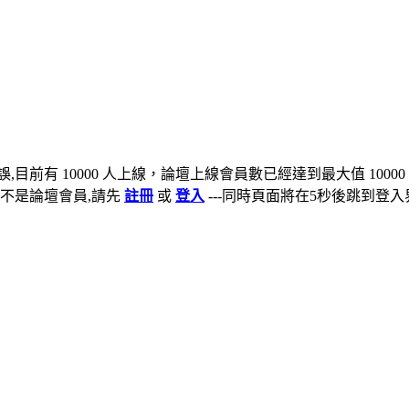
,目前有 10000 人上線，論壇上線會員數已經達到最大值 10000
不是論壇會員,請先
註冊
或
登入
---同時頁面將在5秒後跳到登入