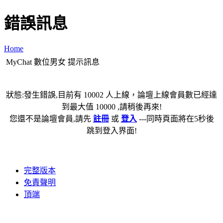
錯誤訊息
Home
MyChat 數位男女 提示訊息
狀態:發生錯誤,目前有 10002 人上線，論壇上線會員數已經達
到最大值 10000 ,請稍後再來!
您還不是論壇會員,請先
註冊
或
登入
---同時頁面將在5秒後
跳到登入界面!
完整版本
免責聲明
頂端