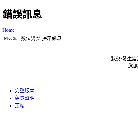
錯誤訊息
Home
MyChat 數位男女 提示訊息
狀態:發生錯誤
您還
完整版本
免責聲明
頂端