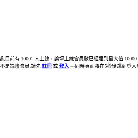
,目前有 10001 人上線，論壇上線會員數已經達到最大值 10000
不是論壇會員,請先
註冊
或
登入
---同時頁面將在5秒後跳到登入