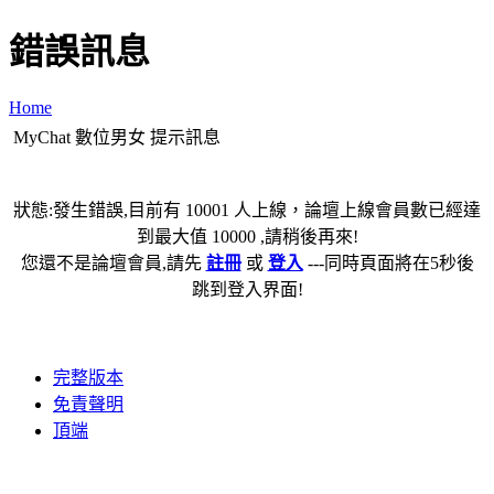
錯誤訊息
Home
MyChat 數位男女 提示訊息
狀態:發生錯誤,目前有 10001 人上線，論壇上線會員數已經達
到最大值 10000 ,請稍後再來!
您還不是論壇會員,請先
註冊
或
登入
---同時頁面將在5秒後
跳到登入界面!
完整版本
免責聲明
頂端