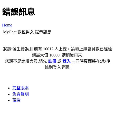
錯誤訊息
Home
MyChat 數位男女 提示訊息
狀態:發生錯誤,目前有 10012 人上線，論壇上線會員數已經達
到最大值 10000 ,請稍後再來!
您還不是論壇會員,請先
註冊
或
登入
---同時頁面將在5秒後
跳到登入界面!
完整版本
免責聲明
頂端