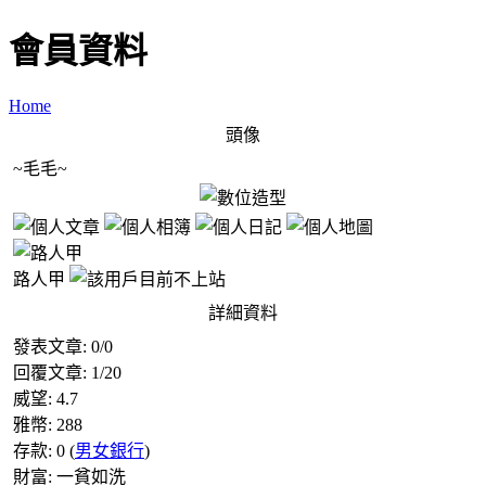
會員資料
Home
頭像
~毛毛~
路人甲
詳細資料
發表文章:
0
/
0
回覆文章:
1
/
20
威望:
4.7
雅幣:
288
存款:
0
(
男女銀行
)
財富:
一貧如洗