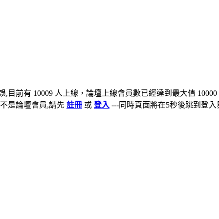
,目前有 10009 人上線，論壇上線會員數已經達到最大值 10000
不是論壇會員,請先
註冊
或
登入
---同時頁面將在5秒後跳到登入