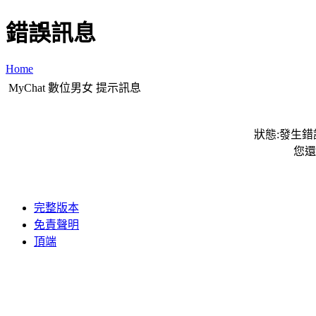
錯誤訊息
Home
MyChat 數位男女 提示訊息
狀態:發生錯誤
您還
完整版本
免責聲明
頂端