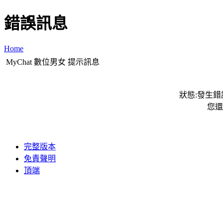
錯誤訊息
Home
MyChat 數位男女 提示訊息
狀態:發生錯誤
您還
完整版本
免責聲明
頂端