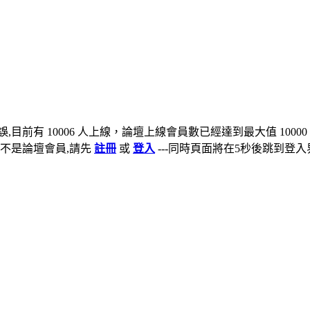
,目前有 10006 人上線，論壇上線會員數已經達到最大值 10000
不是論壇會員,請先
註冊
或
登入
---同時頁面將在5秒後跳到登入