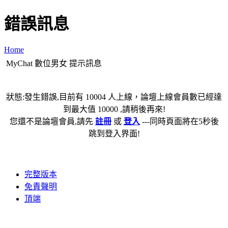
錯誤訊息
Home
MyChat 數位男女 提示訊息
狀態:發生錯誤,目前有 10004 人上線，論壇上線會員數已經達
到最大值 10000 ,請稍後再來!
您還不是論壇會員,請先
註冊
或
登入
---同時頁面將在5秒後
跳到登入界面!
完整版本
免責聲明
頂端