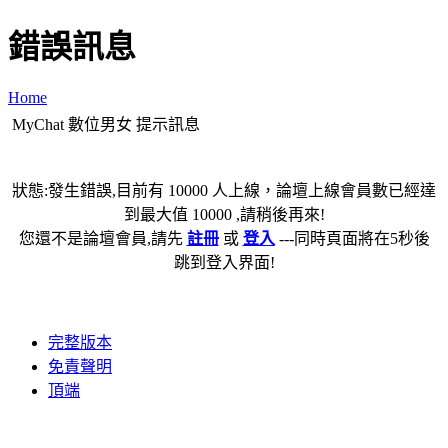
錯誤訊息
Home
MyChat 數位男女 提示訊息
狀態:發生錯誤,目前有 10000 人上線，論壇上線會員數已經達
到最大值 10000 ,請稍後再來!
您還不是論壇會員,請先
註冊
或
登入
---同時頁面將在5秒後
跳到登入界面!
完整版本
免責聲明
頂端