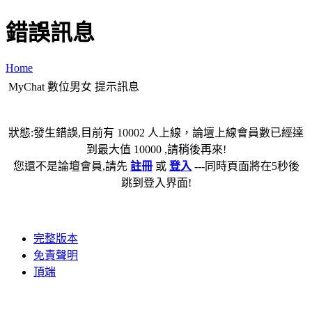
錯誤訊息
Home
MyChat 數位男女 提示訊息
狀態:發生錯誤,目前有 10002 人上線，論壇上線會員數已經達
到最大值 10000 ,請稍後再來!
您還不是論壇會員,請先
註冊
或
登入
---同時頁面將在5秒後
跳到登入界面!
完整版本
免責聲明
頂端