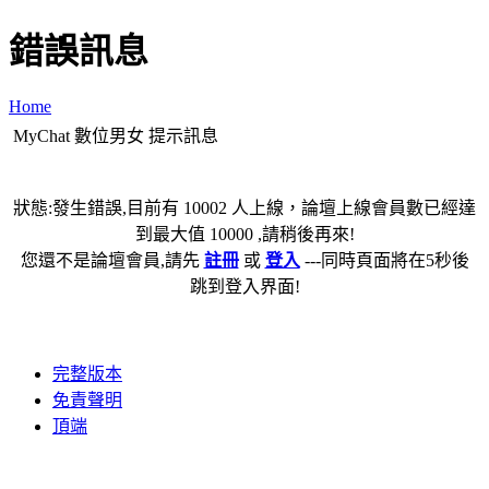
錯誤訊息
Home
MyChat 數位男女 提示訊息
狀態:發生錯誤,目前有 10002 人上線，論壇上線會員數已經達
到最大值 10000 ,請稍後再來!
您還不是論壇會員,請先
註冊
或
登入
---同時頁面將在5秒後
跳到登入界面!
完整版本
免責聲明
頂端