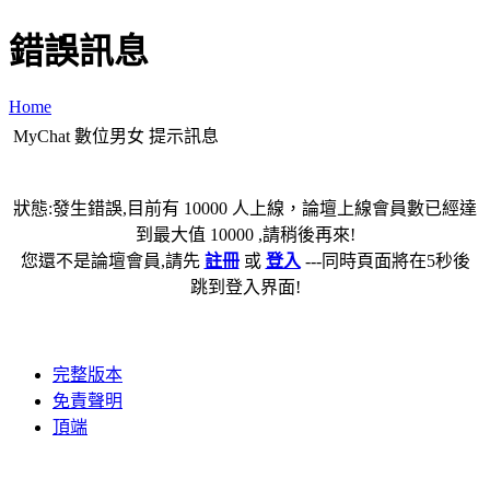
錯誤訊息
Home
MyChat 數位男女 提示訊息
狀態:發生錯誤,目前有 10000 人上線，論壇上線會員數已經達
到最大值 10000 ,請稍後再來!
您還不是論壇會員,請先
註冊
或
登入
---同時頁面將在5秒後
跳到登入界面!
完整版本
免責聲明
頂端