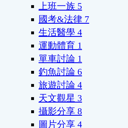
上班一族
5
國考&法律
7
生活醫學
4
運動體育
1
單車討論
1
釣魚討論
6
旅遊討論
4
天文觀星
3
攝影分享
8
圖片分享
4