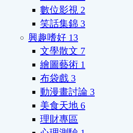
數位影視
2
笑話集錦
3
興趣嗜好
13
文學散文
7
繪圖藝術
1
布袋戲
3
動漫畫討論
3
美食天地
6
理財專區
心理測驗
1