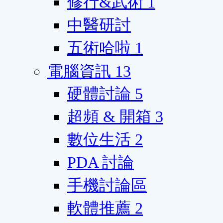
修行&武術
1
中醫研討
五術哈啦
1
電腦資訊
13
硬體討論
5
超頻 & 開箱
3
數位生活
2
PDA 討論
手機討論區
軟體推薦
2