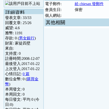
電子郵件:
給 chiesan 發郵件
會員生日:
保密
詳細資料
個人網站:
發表文章:
33
/
33
其他相關
回覆文章:
25
/
26
威望:
4.6
雅幣:
1191
存款:
0
(
男女銀行
)
財富:
家徒四壁
來自:
支持度:
0
註冊時間:
2008-12-07
最後登入:
2017-01-22
上次登入:
2017-01-22
心情日記:
0 篇
數位金幣:
0
(
購買金
幣
)
本周發文:
0
本周回文:
0
每日發文: 平均
0
(今
日:
0
)