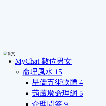
MyChat 數位男女
命理風水
15
星僑五術軟體
4
葫蘆墩命理網
5
命理問答
9