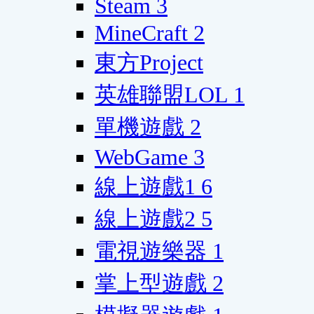
Steam
3
MineCraft
2
東方Project
英雄聯盟LOL
1
單機遊戲
2
WebGame
3
線上遊戲1
6
線上遊戲2
5
電視遊樂器
1
掌上型遊戲
2