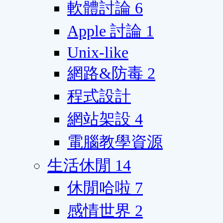
軟體討論
6
Apple 討論
1
Unix-like
網路&防毒
2
程式設計
網站架設
4
電腦教學資源
生活休閒
14
休閒哈啦
7
感情世界
2