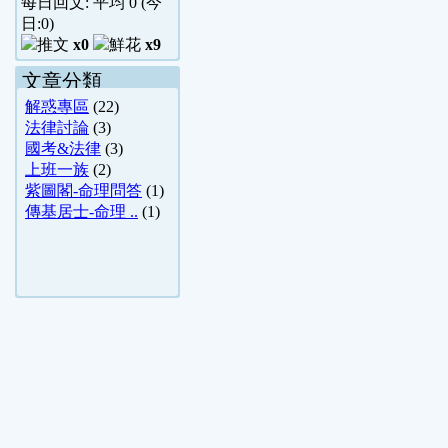
每日回文: 平均
0
(今
日:
0
)
x0
x9
文章分類
解惑專區
(22)
法律討論
(3)
國考&法律
(3)
上班一族
(2)
紫圖閣-命理問答
(1)
傳基居士-命理 ..
(1)