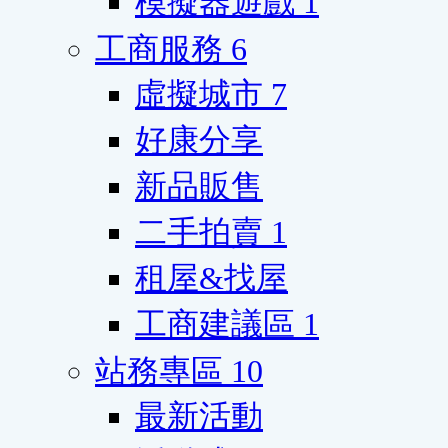
模擬器遊戲
1
工商服務
6
虛擬城市
7
好康分享
新品販售
二手拍賣
1
租屋&找屋
工商建議區
1
站務專區
10
最新活動