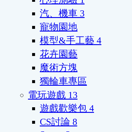
汽、機車
3
寵物園地
模型&手工藝
4
花卉園藝
魔術方塊
獨輪車專區
電玩遊戲
13
遊戲歡樂包
4
CS討論
8