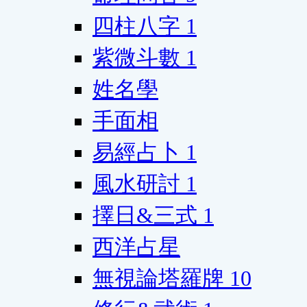
四柱八字
1
紫微斗數
1
姓名學
手面相
易經占卜
1
風水研討
1
擇日&三式
1
西洋占星
無視論塔羅牌
10