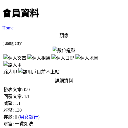
會員資料
Home
頭像
juangjerry
路人甲
詳細資料
發表文章:
0
/
0
回覆文章:
1
/
1
威望:
1.1
雅幣:
130
存款:
0
(
男女銀行
)
財富:
一貧如洗