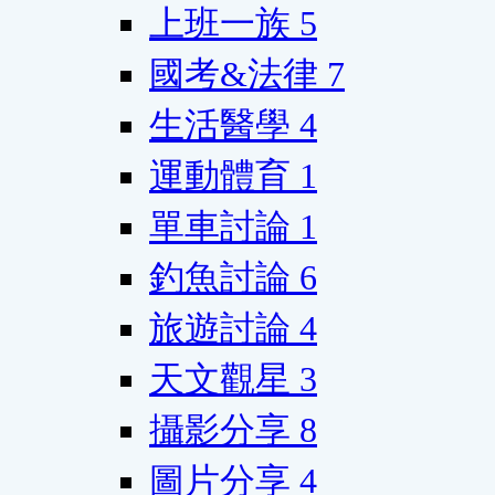
上班一族
5
國考&法律
7
生活醫學
4
運動體育
1
單車討論
1
釣魚討論
6
旅遊討論
4
天文觀星
3
攝影分享
8
圖片分享
4