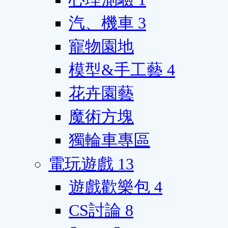
汽、機車
3
寵物園地
模型&手工藝
4
花卉園藝
魔術方塊
獨輪車專區
電玩遊戲
13
遊戲歡樂包
4
CS討論
8