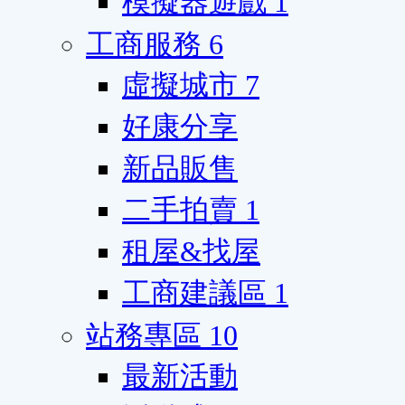
模擬器遊戲
1
工商服務
6
虛擬城市
7
好康分享
新品販售
二手拍賣
1
租屋&找屋
工商建議區
1
站務專區
10
最新活動