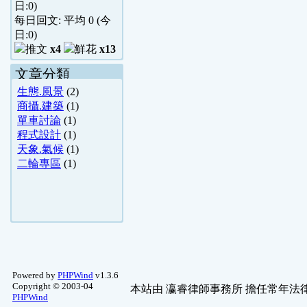
日:
0
)
每日回文: 平均
0
(今
日:
0
)
x4
x13
文章分類
生態.風景
(2)
商攝.建築
(1)
單車討論
(1)
程式設計
(1)
天象.氣候
(1)
二輪專區
(1)
Powered by
PHPWind
v1.3.6
Copyright © 2003-04
本站由
瀛睿律師事務所
擔任常年法律
PHPWind