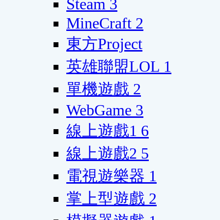
Steam
3
MineCraft
2
東方Project
英雄聯盟LOL
1
單機遊戲
2
WebGame
3
線上遊戲1
6
線上遊戲2
5
電視遊樂器
1
掌上型遊戲
2