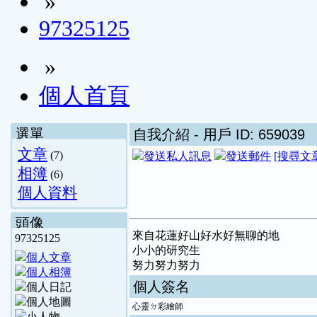
»
97325125
»
個人首頁
選單
自我介紹
- 用戶 ID: 659039
文章
(7)
[搜尋文
相簿
(6)
個人資料
頭像
來自花蓮好山好水好無聊的地
97325125
小小的研究生
努力努力努力
個人簽名
心靈ㄉ彩繪師