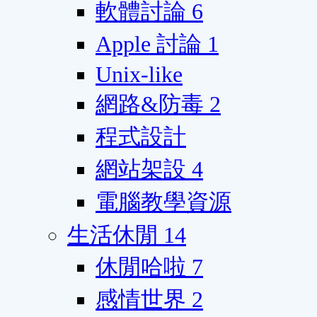
軟體討論
6
Apple 討論
1
Unix-like
網路&防毒
2
程式設計
網站架設
4
電腦教學資源
生活休閒
14
休閒哈啦
7
感情世界
2