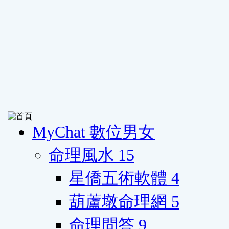
MyChat 數位男女
命理風水
15
星僑五術軟體
4
葫蘆墩命理網
5
命理問答
9