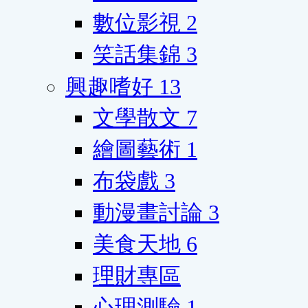
數位影視
2
笑話集錦
3
興趣嗜好
13
文學散文
7
繪圖藝術
1
布袋戲
3
動漫畫討論
3
美食天地
6
理財專區
心理測驗
1