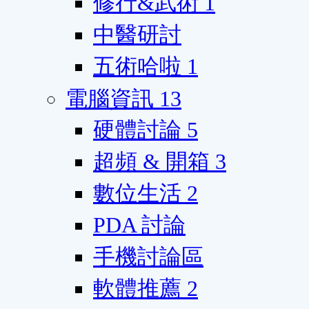
修行&武術
1
中醫研討
五術哈啦
1
電腦資訊
13
硬體討論
5
超頻 & 開箱
3
數位生活
2
PDA 討論
手機討論區
軟體推薦
2