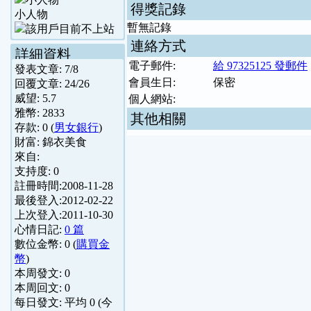
得獎記錄
小人物
暫無記錄
連絡方式
詳細資料
電子郵件:
給 97325125 發郵件
發表文章:
7
/
8
會員生日:
保密
回覆文章:
24
/
26
威望:
5.7
個人網站:
雅幣:
2833
其他相關
存款:
0
(
男女銀行
)
財富:
錦衣美食
來自:
支持度:
0
註冊時間:
2008-11-28
最後登入:
2012-02-22
上次登入:
2011-10-30
心情日記:
0 篇
數位金幣:
0
(
購買金
幣
)
本周發文:
0
本周回文:
0
每日發文: 平均
0
(今