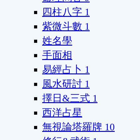
四柱八字
1
紫微斗數
1
姓名學
手面相
易經占卜
1
風水研討
1
擇日&三式
1
西洋占星
無視論塔羅牌
10