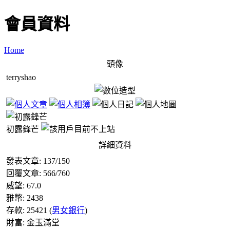
會員資料
Home
頭像
terryshao
初露鋒芒
詳細資料
發表文章:
137
/
150
回覆文章:
566
/
760
威望:
67.0
雅幣:
2438
存款:
25421
(
男女銀行
)
財富:
金玉滿堂