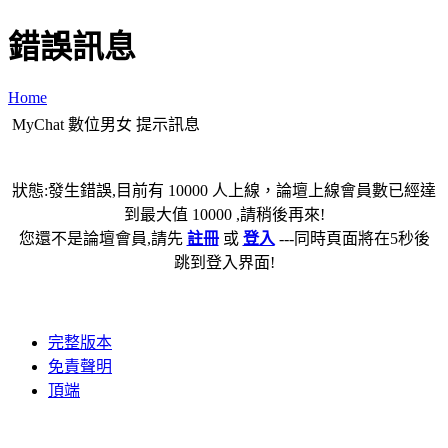
錯誤訊息
Home
MyChat 數位男女 提示訊息
狀態:發生錯誤,目前有 10000 人上線，論壇上線會員數已經達
到最大值 10000 ,請稍後再來!
您還不是論壇會員,請先
註冊
或
登入
---同時頁面將在5秒後
跳到登入界面!
完整版本
免責聲明
頂端