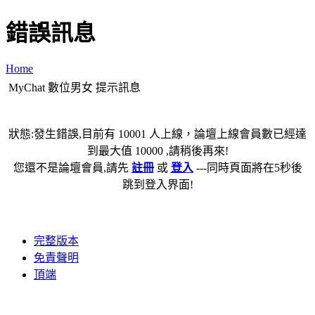
錯誤訊息
Home
MyChat 數位男女 提示訊息
狀態:發生錯誤,目前有 10001 人上線，論壇上線會員數已經達
到最大值 10000 ,請稍後再來!
您還不是論壇會員,請先
註冊
或
登入
---同時頁面將在5秒後
跳到登入界面!
完整版本
免責聲明
頂端