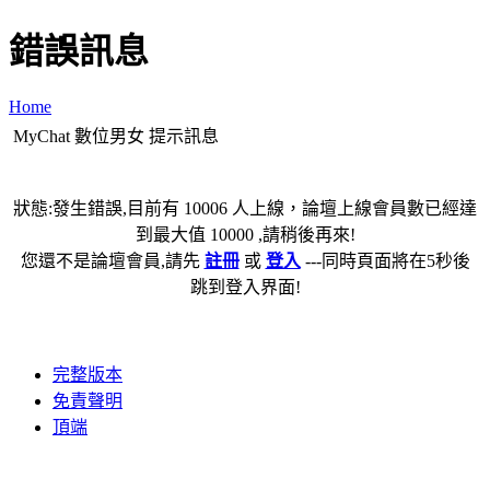
錯誤訊息
Home
MyChat 數位男女 提示訊息
狀態:發生錯誤,目前有 10006 人上線，論壇上線會員數已經達
到最大值 10000 ,請稍後再來!
您還不是論壇會員,請先
註冊
或
登入
---同時頁面將在5秒後
跳到登入界面!
完整版本
免責聲明
頂端