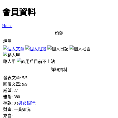
會員資料
Home
頭像
婷醬
路人甲
詳細資料
發表文章:
5
/
5
回覆文章:
9
/
9
威望:
2.1
雅幣:
380
存款:
0
(
男女銀行
)
財富:
一貧如洗
來自: