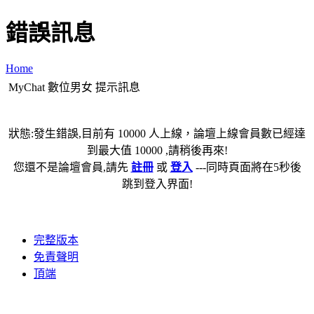
錯誤訊息
Home
MyChat 數位男女 提示訊息
狀態:發生錯誤,目前有 10000 人上線，論壇上線會員數已經達
到最大值 10000 ,請稍後再來!
您還不是論壇會員,請先
註冊
或
登入
---同時頁面將在5秒後
跳到登入界面!
完整版本
免責聲明
頂端