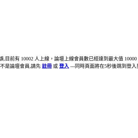
,目前有 10002 人上線，論壇上線會員數已經達到最大值 10000
不是論壇會員,請先
註冊
或
登入
---同時頁面將在5秒後跳到登入