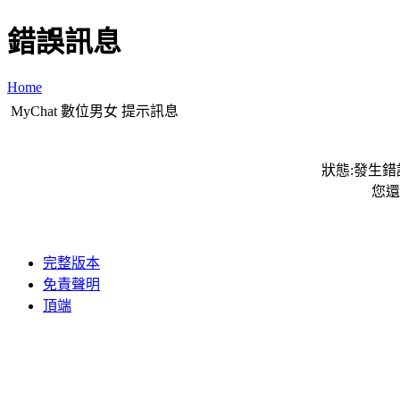
錯誤訊息
Home
MyChat 數位男女 提示訊息
狀態:發生錯誤
您還
完整版本
免責聲明
頂端