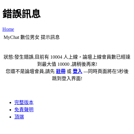
錯誤訊息
Home
MyChat 數位男女 提示訊息
狀態:發生錯誤,目前有 10004 人上線，論壇上線會員數已經達
到最大值 10000 ,請稍後再來!
您還不是論壇會員,請先
註冊
或
登入
---同時頁面將在5秒後
跳到登入界面!
完整版本
免責聲明
頂端