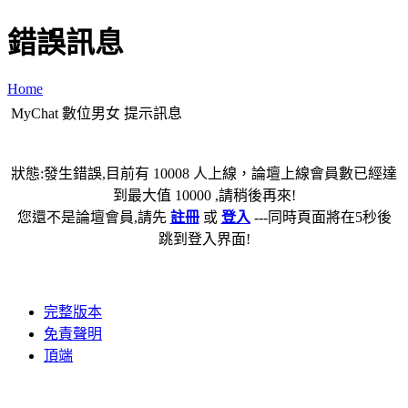
錯誤訊息
Home
MyChat 數位男女 提示訊息
狀態:發生錯誤,目前有 10008 人上線，論壇上線會員數已經達
到最大值 10000 ,請稍後再來!
您還不是論壇會員,請先
註冊
或
登入
---同時頁面將在5秒後
跳到登入界面!
完整版本
免責聲明
頂端