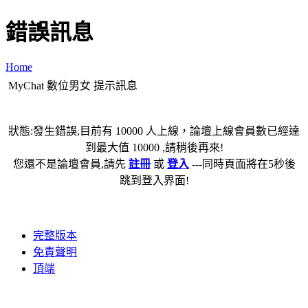
錯誤訊息
Home
MyChat 數位男女 提示訊息
狀態:發生錯誤,目前有 10000 人上線，論壇上線會員數已經達
到最大值 10000 ,請稍後再來!
您還不是論壇會員,請先
註冊
或
登入
---同時頁面將在5秒後
跳到登入界面!
完整版本
免責聲明
頂端