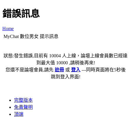
錯誤訊息
Home
MyChat 數位男女 提示訊息
狀態:發生錯誤,目前有 10004 人上線，論壇上線會員數已經達
到最大值 10000 ,請稍後再來!
您還不是論壇會員,請先
註冊
或
登入
---同時頁面將在5秒後
跳到登入界面!
完整版本
免責聲明
頂端