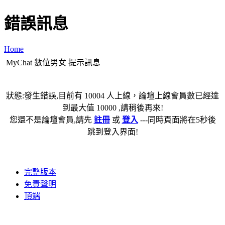
錯誤訊息
Home
MyChat 數位男女 提示訊息
狀態:發生錯誤,目前有 10004 人上線，論壇上線會員數已經達
到最大值 10000 ,請稍後再來!
您還不是論壇會員,請先
註冊
或
登入
---同時頁面將在5秒後
跳到登入界面!
完整版本
免責聲明
頂端