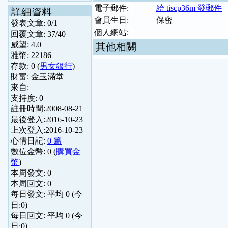
電子郵件:
給 tiscp36m 發郵件
詳細資料
會員生日:
保密
發表文章:
0
/
1
個人網站:
回覆文章:
37
/
40
威望:
4.0
其他相關
雅幣:
22186
存款:
0
(
男女銀行
)
財富:
金玉滿堂
來自:
支持度:
0
註冊時間:
2008-08-21
最後登入:
2016-10-23
上次登入:
2016-10-23
心情日記:
0 篇
數位金幣:
0
(
購買金
幣
)
本周發文:
0
本周回文:
0
每日發文: 平均
0
(今
日:
0
)
每日回文: 平均
0
(今
日:
0
)