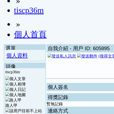
»
tiscp36m
»
個人首頁
選單
自我介紹
- 用戶 ID: 605895
個人資料
[搜尋文
頭像
tiscp36m
個人簽名
得獎記錄
暫無記錄
路人甲
連絡方式