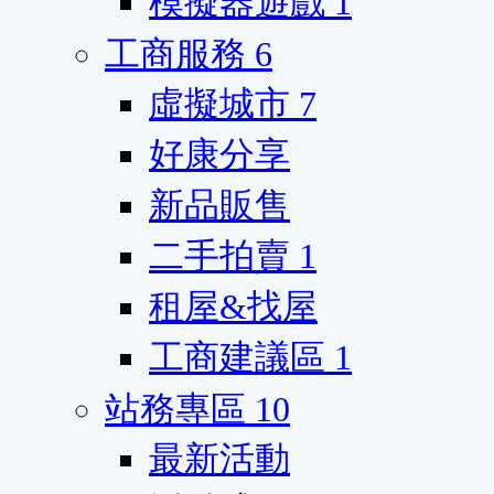
模擬器遊戲
1
工商服務
6
虛擬城市
7
好康分享
新品販售
二手拍賣
1
租屋&找屋
工商建議區
1
站務專區
10
最新活動