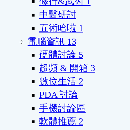
修行&武術
1
中醫研討
五術哈啦
1
電腦資訊
13
硬體討論
5
超頻 & 開箱
3
數位生活
2
PDA 討論
手機討論區
軟體推薦
2