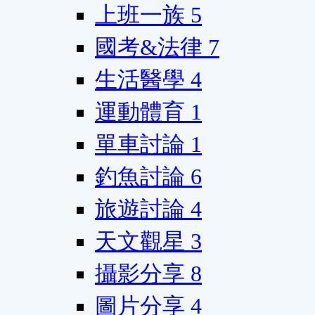
上班一族
5
國考&法律
7
生活醫學
4
運動體育
1
單車討論
1
釣魚討論
6
旅遊討論
4
天文觀星
3
攝影分享
8
圖片分享
4