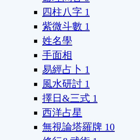
四柱八字
1
紫微斗數
1
姓名學
手面相
易經占卜
1
風水研討
1
擇日&三式
1
西洋占星
無視論塔羅牌
10