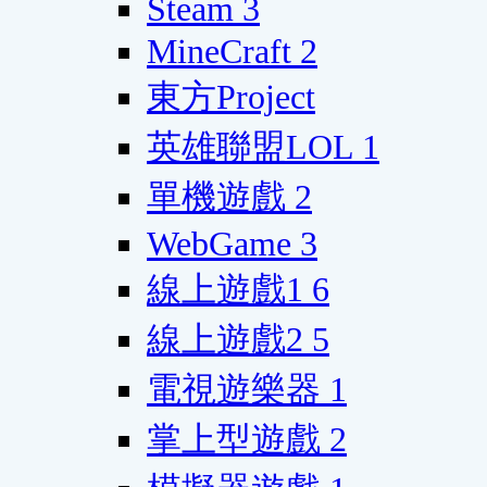
Steam
3
MineCraft
2
東方Project
英雄聯盟LOL
1
單機遊戲
2
WebGame
3
線上遊戲1
6
線上遊戲2
5
電視遊樂器
1
掌上型遊戲
2