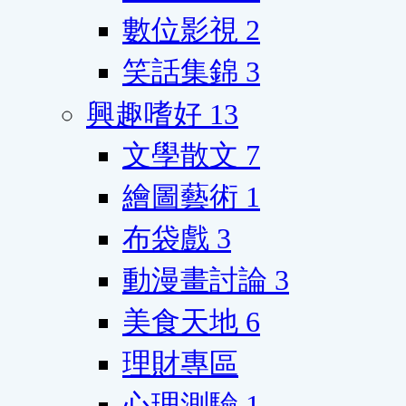
數位影視
2
笑話集錦
3
興趣嗜好
13
文學散文
7
繪圖藝術
1
布袋戲
3
動漫畫討論
3
美食天地
6
理財專區
心理測驗
1