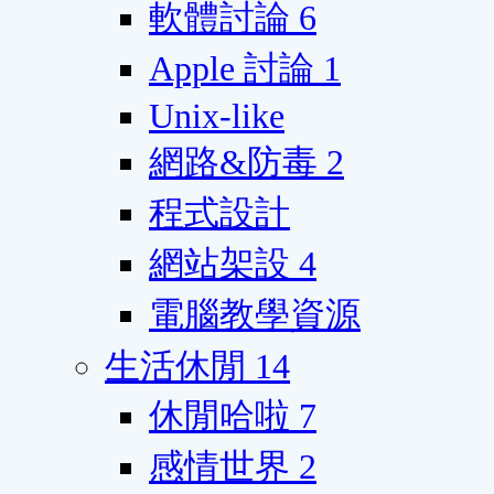
軟體討論
6
Apple 討論
1
Unix-like
網路&防毒
2
程式設計
網站架設
4
電腦教學資源
生活休閒
14
休閒哈啦
7
感情世界
2