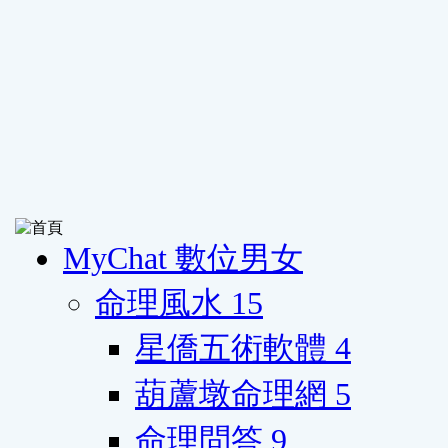
MyChat 數位男女
命理風水
15
星僑五術軟體
4
葫蘆墩命理網
5
命理問答
9