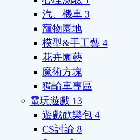
汽、機車
3
寵物園地
模型&手工藝
4
花卉園藝
魔術方塊
獨輪車專區
電玩遊戲
13
遊戲歡樂包
4
CS討論
8