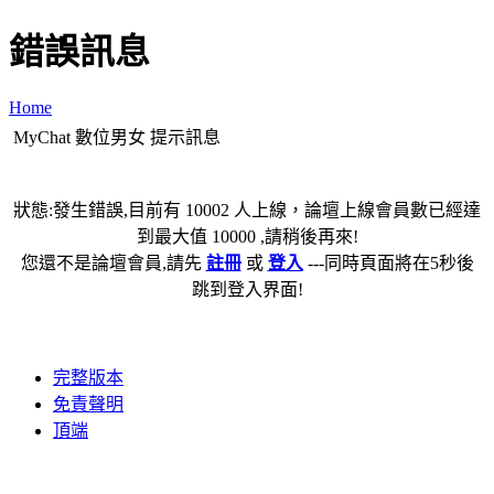
錯誤訊息
Home
MyChat 數位男女 提示訊息
狀態:發生錯誤,目前有 10002 人上線，論壇上線會員數已經達
到最大值 10000 ,請稍後再來!
您還不是論壇會員,請先
註冊
或
登入
---同時頁面將在5秒後
跳到登入界面!
完整版本
免責聲明
頂端