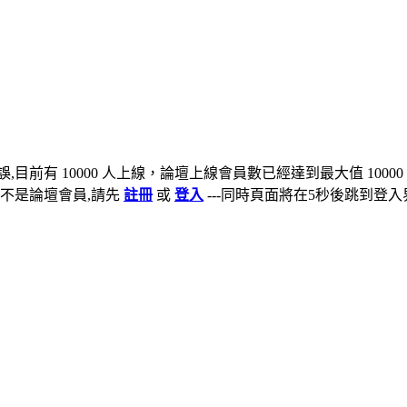
,目前有 10000 人上線，論壇上線會員數已經達到最大值 10000
不是論壇會員,請先
註冊
或
登入
---同時頁面將在5秒後跳到登入