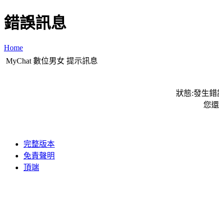
錯誤訊息
Home
MyChat 數位男女 提示訊息
狀態:發生錯誤
您還
完整版本
免責聲明
頂端