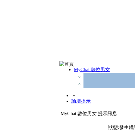
MyChat 數位男女
»
論壇提示
MyChat 數位男女 提示訊息
狀態:發生錯誤