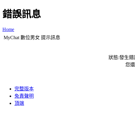
錯誤訊息
Home
MyChat 數位男女 提示訊息
狀態:發生錯誤
您還
完整版本
免責聲明
頂端