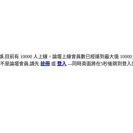
,目前有 10000 人上線，論壇上線會員數已經達到最大值 10000
不是論壇會員,請先
註冊
或
登入
---同時頁面將在5秒後跳到登入