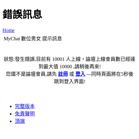
錯誤訊息
Home
MyChat 數位男女 提示訊息
狀態:發生錯誤,目前有 10001 人上線，論壇上線會員數已經達
到最大值 10000 ,請稍後再來!
您還不是論壇會員,請先
註冊
或
登入
---同時頁面將在5秒後
跳到登入界面!
完整版本
免責聲明
頂端