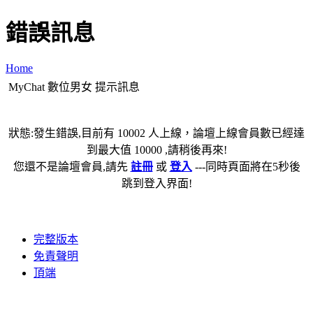
錯誤訊息
Home
MyChat 數位男女 提示訊息
狀態:發生錯誤,目前有 10002 人上線，論壇上線會員數已經達
到最大值 10000 ,請稍後再來!
您還不是論壇會員,請先
註冊
或
登入
---同時頁面將在5秒後
跳到登入界面!
完整版本
免責聲明
頂端