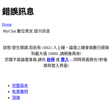
錯誤訊息
Home
MyChat 數位男女 提示訊息
狀態:發生錯誤,目前有 10021 人上線，論壇上線會員數已經達
到最大值 10000 ,請稍後再來!
您還不是論壇會員,請先
註冊
或
登入
---同時頁面將在5秒後
跳到登入界面!
完整版本
免責聲明
頂端