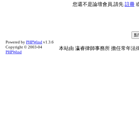
您還不是論壇會員,請先
註冊
Powered by
PHPWind
v1.3.6
Copyright © 2003-04
本站由
瀛睿律師事務所
擔任常年法律
PHPWind