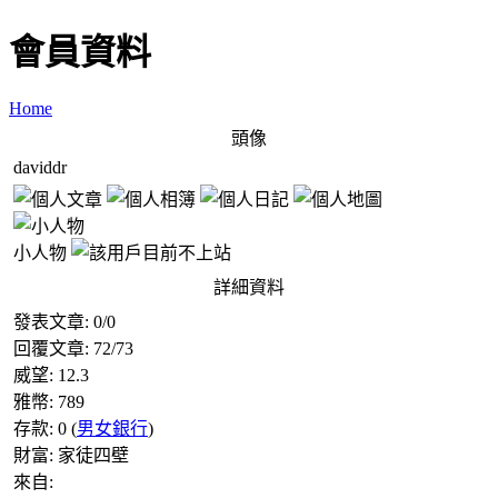
會員資料
Home
頭像
daviddr
小人物
詳細資料
發表文章:
0
/
0
回覆文章:
72
/
73
威望:
12.3
雅幣:
789
存款:
0
(
男女銀行
)
財富:
家徒四壁
來自: