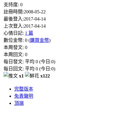
支持度:
0
註冊時間:
2008-05-22
最後登入:
2017-04-14
上次登入:
2017-04-14
心情日記:
1 篇
數位金幣:
0
(
購買金幣
)
本周發文:
0
本周回文:
0
每日發文: 平均
0
(今日:
0
)
每日回文: 平均
0
(今日:
0
)
x1
x122
完整版本
免責聲明
頂端