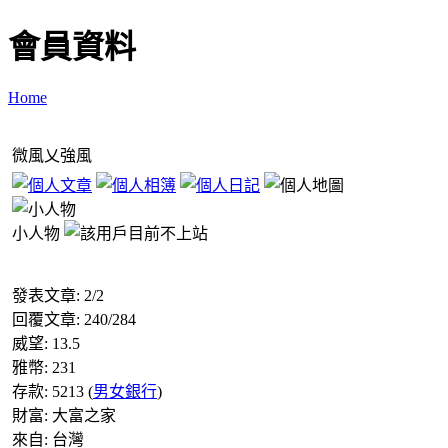
會員資料
Home
微風乂強風
小人物
發表文章:
2
/
2
回覆文章:
240
/
284
威望:
13.5
雅幣:
231
存款:
5213
(
男女銀行
)
財富:
大富之家
來自:
台灣