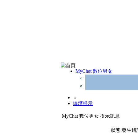
MyChat 數位男女
»
論壇提示
MyChat 數位男女 提示訊息
狀態:發生錯誤