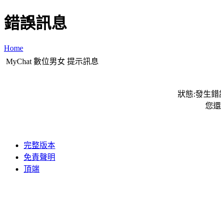
錯誤訊息
Home
MyChat 數位男女 提示訊息
狀態:發生錯誤
您還
完整版本
免責聲明
頂端