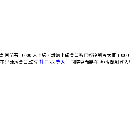
,目前有 10000 人上線，論壇上線會員數已經達到最大值 10000
不是論壇會員,請先
註冊
或
登入
---同時頁面將在5秒後跳到登入