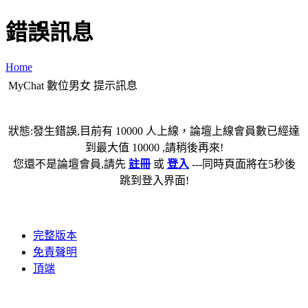
錯誤訊息
Home
MyChat 數位男女 提示訊息
狀態:發生錯誤,目前有 10000 人上線，論壇上線會員數已經達
到最大值 10000 ,請稍後再來!
您還不是論壇會員,請先
註冊
或
登入
---同時頁面將在5秒後
跳到登入界面!
完整版本
免責聲明
頂端