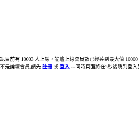
,目前有 10003 人上線，論壇上線會員數已經達到最大值 10000
不是論壇會員,請先
註冊
或
登入
---同時頁面將在5秒後跳到登入