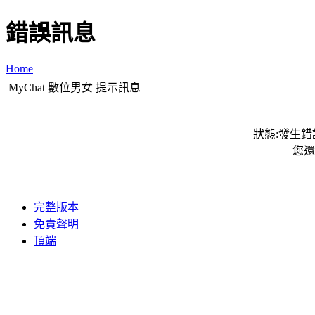
錯誤訊息
Home
MyChat 數位男女 提示訊息
狀態:發生錯誤
您還
完整版本
免責聲明
頂端