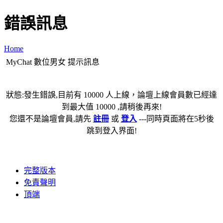
錯誤訊息
Home
MyChat 數位男女 提示訊息
狀態:發生錯誤,目前有 10000 人上線，論壇上線會員數已經達
到最大值 10000 ,請稍後再來!
您還不是論壇會員,請先
註冊
或
登入
---同時頁面將在5秒後
跳到登入界面!
完整版本
免責聲明
頂端