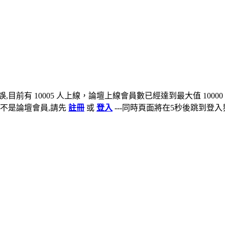
,目前有 10005 人上線，論壇上線會員數已經達到最大值 10000
不是論壇會員,請先
註冊
或
登入
---同時頁面將在5秒後跳到登入