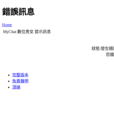
錯誤訊息
Home
MyChat 數位男女 提示訊息
狀態:發生錯誤
您還
完整版本
免責聲明
頂端