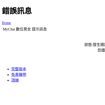
錯誤訊息
Home
MyChat 數位男女 提示訊息
狀態:發生錯誤
您還
完整版本
免責聲明
頂端