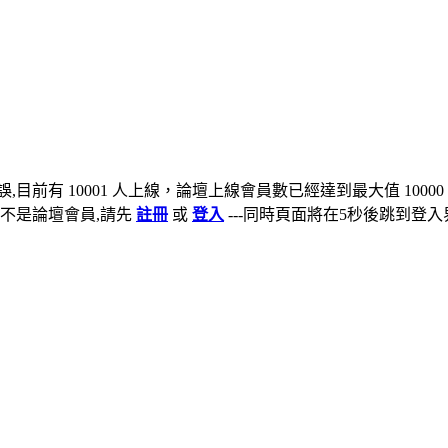
,目前有 10001 人上線，論壇上線會員數已經達到最大值 10000
不是論壇會員,請先
註冊
或
登入
---同時頁面將在5秒後跳到登入