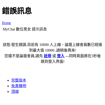
錯誤訊息
Home
MyChat 數位男女 提示訊息
狀態:發生錯誤,目前有 10000 人上線，論壇上線會員數已經達
到最大值 10000 ,請稍後再來!
您還不是論壇會員,請先
註冊
或
登入
---同時頁面將在5秒後
跳到登入界面!
完整版本
免責聲明
頂端