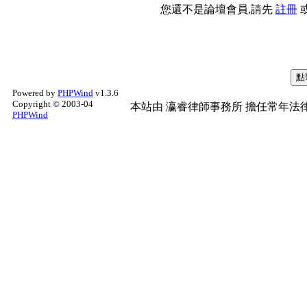
您還不是論壇會員,請先
註冊
Powered by
PHPWind
v1.3.6
Copyright © 2003-04
本站由
瀛睿律師事務所
擔任常年法律
PHPWind